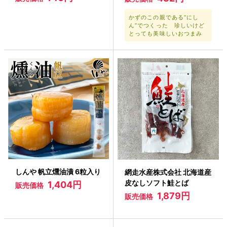
かずのこの親である“にし
ん”でつくった 珍しいけど
とっても美味しいおつまみ
しんや 帆立燻油漬 6粒入り
網走水産株式会社 北海道産
皮なしソフト鮭とば
1,404円
販売価格
1,879円
販売価格