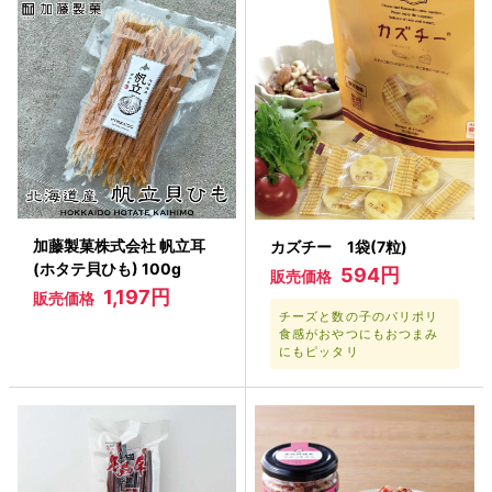
加藤製菓株式会社 帆立耳
カズチー 1袋(7粒)
(ホタテ貝ひも) 100g
594円
販売価格
1,197円
販売価格
チーズと数の子のパリポリ
食感がおやつにもおつまみ
にもピッタリ