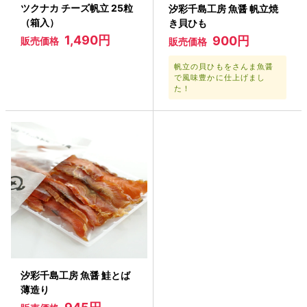
ツクナカ チーズ帆立 25粒
汐彩千島工房 魚醤 帆立焼
（箱入）
き貝ひも
1,490円
900円
販売価格
販売価格
帆立の貝ひもをさんま魚醤
で風味豊かに仕上げまし
た！
汐彩千島工房 魚醤 鮭とば
薄造り