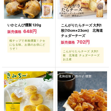
いかとんび燻製 120g
こんがりたらチーズ 大判1
枚(10cm×23cm) 北海道
648円
販売価格
チェダーチーズ
桜チップで本格燻製！クセ
702円
販売価格
になる味。お酒のお供にど
うぞ！
こんがりたらチーズ 大判1
枚 北海道 チェダーチーズ
お土産