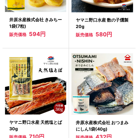
井原水産株式会社 きみちー
ヤマニ野口水産 数の子燻製
1袋(7粒)
20g
594円
580円
販売価格
販売価格
ヤマニ野口水産 天然塩とば
井原水産株式会社 おつまみ
30g
にしん1袋(40g)
710円
432円
販売価格
販売価格