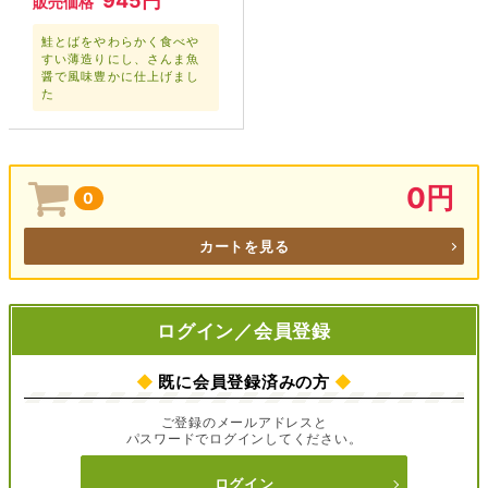
945円
販売価格
鮭とばをやわらかく食べや
すい薄造りにし、さんま魚
醤で風味豊かに仕上げまし
た
0円
0
カートを見る
ログイン／会員登録
◆
既に会員登録済みの方
◆
ご登録のメールアドレスと
パスワードでログインしてください。
ログイン