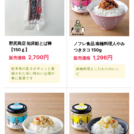
野尻商店 知床鮭とば棒
ノフレ食品 南極料理人やみ
【150ｇ】
つきタコ 150g
2,700円
1,296円
販売価格
販売価格
鮭本来の旨さがギュッと凝
南極料理人こだわりのレシ
縮された深い味わいは酒の
ピ
肴に最適です