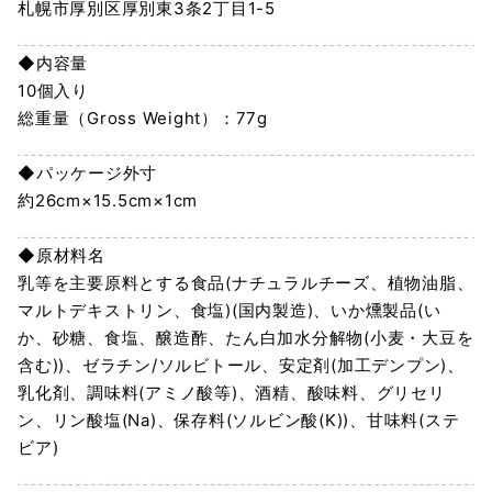
札幌市厚別区厚別東3条2丁目1-5
◆内容量
10個入り
総重量（Gross Weight）：77g
◆パッケージ外寸
約26cm×15.5cm×1cm
◆原材料名
乳等を主要原料とする食品(ナチュラルチーズ、植物油脂、
マルトデキストリン、食塩)(国内製造)、いか燻製品(い
か、砂糖、食塩、醸造酢、たん白加水分解物(小麦・大豆を
含む))、ゼラチン/ソルビトール、安定剤(加工デンプン)、
乳化剤、調味料(アミノ酸等)、酒精、酸味料、グリセリ
ン、リン酸塩(Na)、保存料(ソルビン酸(K))、甘味料(ステ
ビア)