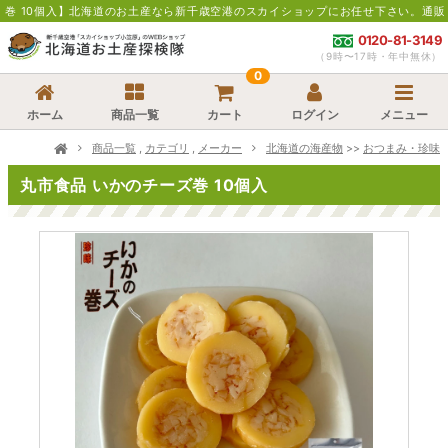
道のお土産なら新千歳空港のスカイショップにお任せ下さい。通販・お取寄せでお土産
0120-81-3149
（9時〜17時・年中無休）
0
ホーム
商品一覧
カート
ログイン
メニュー
商品一覧
,
カテゴリ
,
メーカー
北海道の海産物
>>
おつまみ・珍味
丸市食品 いかのチーズ巻 10個入