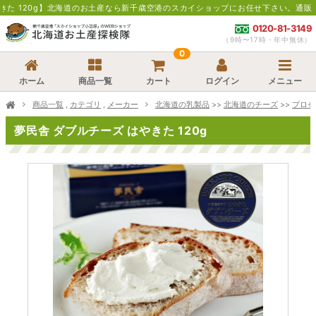
産なら新千歳空港のスカイショップにお任せ下さい。通販・お取寄せでお土産の買い忘れ
0120-81-3149
（9時〜17時・年中無休）
0
ホーム
商品一覧
カート
ログイン
メニュー
商品一覧
,
カテゴリ
,
メーカー
北海道の乳製品
>>
北海道のチーズ
>>
プロセ
夢民舎 ダブルチーズ はやきた 120g