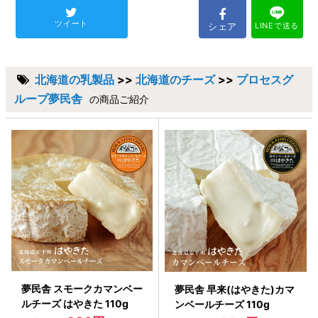
ツイート
シェア
LINEで送る
北海道の乳製品
>>
北海道のチーズ
>>
プロセスグ
ループ夢民舎
の商品ご紹介
夢民舎 スモークカマンベー
夢民舎 早来(はやきた)カマ
ルチーズ はやきた 110g
ンベールチーズ 110g