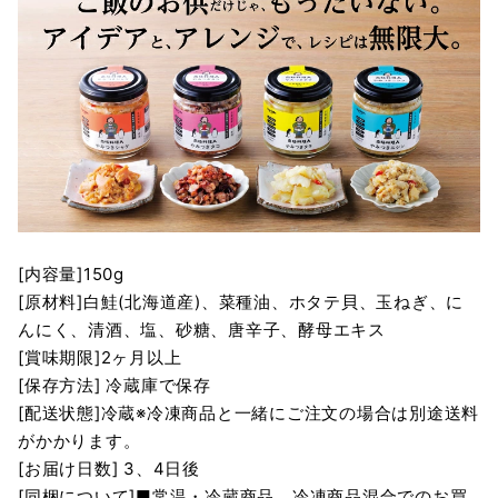
[内容量]150g
[原材料]白鮭(北海道産)、菜種油、ホタテ貝、玉ねぎ、に
んにく、清酒、塩、砂糖、唐辛子、酵母エキス
[賞味期限]2ヶ月以上
[保存方法] 冷蔵庫で保存
[配送状態]冷蔵※冷凍商品と一緒にご注文の場合は別途送料
がかかります。
[お届け日数] 3、4日後
[同梱について]■常温・冷蔵商品、冷凍商品混合でのお買