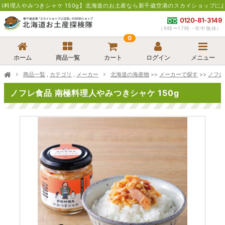
きシャケ 150g】北海道のお土産なら新千歳空港のスカイショップにお任せ下さい。
0120-81-3149
（9時〜17時・年中無休）
0
ホーム
商品一覧
カート
ログイン
メニュー
商品一覧
,
カテゴリ
,
メーカー
北海道の海産物
>>
メーカーで探す
>>
ノフレ
ノフレ食品 南極料理人やみつきシャケ 150g