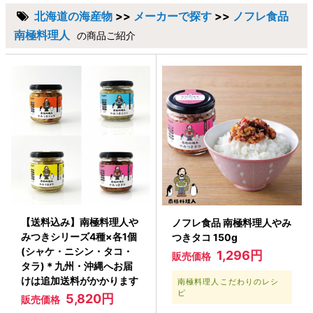
北海道の海産物
>>
メーカーで探す
>>
ノフレ食品
南極料理人
の商品ご紹介
【送料込み】南極料理人や
ノフレ食品 南極料理人やみ
みつきシリーズ4種×各1個
つきタコ 150g
(シャケ・ニシン・タコ・
1,296円
販売価格
タラ)＊九州・沖縄へお届
けは追加送料がかかります
南極料理人こだわりのレシ
ピ
5,820円
販売価格