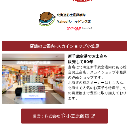
店舗のご案内
-
スカイショップ小笠原
新千歳空港でお土産を
販売して50年
当店は北海道新千歳空港内にある総
合お土産店、スカイショップ小笠原
のWebショップです。
北海道の有名メーカーはもちろん、
北海道で人気のお菓子や特産品、旬
の農産物まで豊富に取り揃えており
ます。
運営：