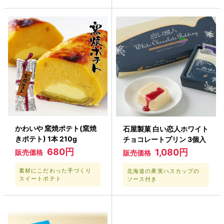
かわいや 窯焼ポテト(窯焼
石屋製菓 白い恋人ホワイト
きポテト) 1本 210g
チョコレートプリン 3個入
680円
1,080円
販売価格
販売価格
素材にこだわった手づくり
北海道の果実ハスカップの
スイートポテト
ソース付き