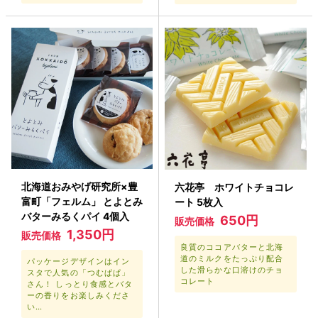
北海道おみやげ研究所×豊
六花亭 ホワイトチョコレ
富町「フェルム」 とよとみ
ート 5枚入
バターみるくパイ 4個入
650円
販売価格
1,350円
販売価格
良質のココアバターと北海
道のミルクをたっぷり配合
パッケージデザインはイン
した滑らかな口溶けのチョ
スタで人気の「つむぱぱ」
コレート
さん！ しっとり食感とバタ
ーの香りをお楽しみくださ
い…