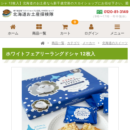
のお土産なら新千歳空港のスカイショップにお任せ下さい。通販・お取寄せでお土産
0120-81-3149
（9時〜17時・年中無休）
0
ホーム
商品一覧
カート
ログイン
メニュー
商品一覧
,
カテゴリ
,
メーカー
北海道のスイーツ
ホワイトフェアリーラングドシャ 12枚入