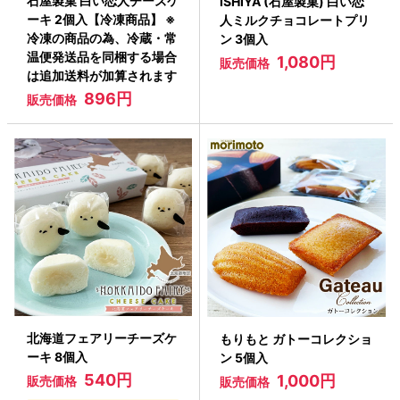
石屋製菓 白い恋人チーズケ
ISHIYA (石屋製菓) 白い恋
ーキ 2個入【冷凍商品】 ※
人ミルクチョコレートプリ
冷凍の商品の為、冷蔵・常
ン 3個入
温便発送品を同梱する場合
1,080円
販売価格
は追加送料が加算されます
896円
販売価格
北海道フェアリーチーズケ
もりもと ガトーコレクショ
ーキ 8個入
ン 5個入
540円
1,000円
販売価格
販売価格