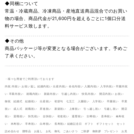
◆同梱について
常温・冷蔵商品、冷凍商品・産地直送商品混合でのお買い
物の場合、商品代金が21,600円を超えるごとに1個口分送
料サービス致します。
◆その他
商品パッケージ等が変更となる場合がございます。予めご
了承ください。
・様々な用途でご利用頂いております
内祝 内祝い お祝い返し 結婚内祝い 出産内祝い 命名内祝い 入園内祝い 入学内祝い 卒園内祝
い 卒業内祝い 就職内祝い 新築内祝い 引越し内祝い 快気内祝い 開店内祝い お祝い
御祝 結婚式 結婚祝い 出産祝い 初節句 七五三 入園祝い 入学祝い 卒園祝い 卒業
祝い 成人式 就職祝い 昇進祝い 新築祝い 上棟祝い 引っ越し祝い 引越し祝い 開店
祝い 退職祝い 快気祝い 全快祝い 初老祝い 還暦祝い 古稀祝い 喜寿祝い 傘寿祝
い 米寿祝い 卒寿祝い 白寿祝い 長寿祝い 結婚記念日 ギフト ギフトセット セット
詰め合わせ 贈答品 お返し お礼 御礼 ごあいさつ ご挨拶 御挨拶 プレゼント お見