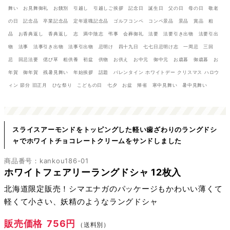
舞い お見舞御礼 お餞別 引越し 引越しご挨拶 記念日 誕生日 父の日 母の日 敬老
の日 記念品 卒業記念品 定年退職記念品 ゴルフコンペ コンペ景品 景品 賞品 粗
品 お香典返し 香典返し 志 満中陰志 弔事 会葬御礼 法要 法要引き出物 法要引出
物 法事 法事引き出物 法事引出物 忌明け 四十九日 七七日忌明け志 一周忌 三回
忌 回忌法要 偲び草 粗供養 初盆 供物 お供え お中元 御中元 お歳暮 御歳暮 お
年賀 御年賀 残暑見舞い 年始挨拶 話題 バレンタイン ホワイトデー クリスマス ハロウ
ィン 節分 旧正月 ひな祭り こどもの日 七夕 お盆 帰省 寒中見舞い 暑中見舞い
スライスアーモンドをトッピングした軽い歯ざわりのラングドシ
ャでホワイトチョコレートクリームをサンドしました
商品番号：kankou186-01
ホワイトフェアリーラングドシャ 12枚入
北海道限定販売！シマエナガのパッケージもかわいい薄くて
軽くて小さい、妖精のようなラングドシャ
販売価格
756円
（送料別）