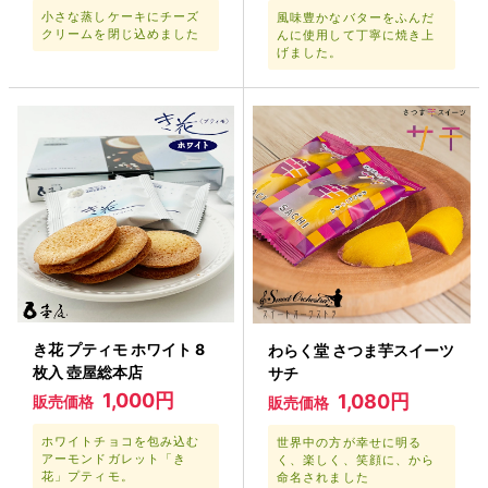
小さな蒸しケーキにチーズ
風味豊かなバターをふんだ
クリームを閉じ込めました
んに使用して丁寧に焼き上
げました。
き花 プティモ ホワイト 8
わらく堂 さつま芋スイーツ
枚入 壺屋総本店
サチ
1,000円
1,080円
販売価格
販売価格
ホワイトチョコを包み込む
世界中の方が幸せに明る
アーモンドガレット「き
く、楽しく、笑顔に、から
花」プティモ。
命名されました