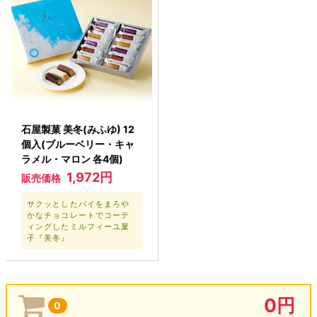
石屋製菓 美冬(みふゆ) 12
個入(ブルーベリー・キャ
ラメル・マロン 各4個)
1,972円
販売価格
サクッとしたパイをまろや
かなチョコレートでコーテ
ィングしたミルフィーユ菓
子『美冬』
0円
0