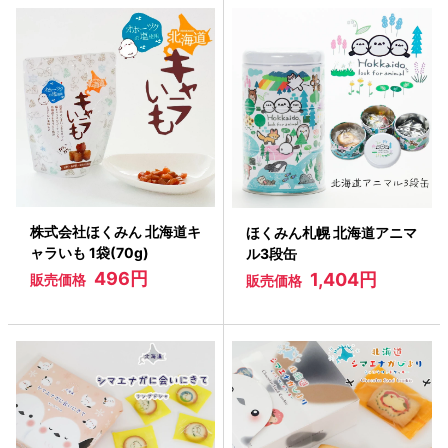
株式会社ほくみん 北海道キ
ほくみん札幌 北海道アニマ
ャラいも 1袋(70g)
ル3段缶
496円
1,404円
販売価格
販売価格