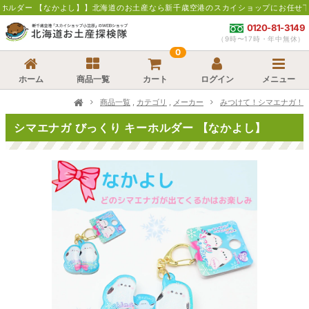
し】】北海道のお土産なら新千歳空港のスカイショップにお任せ下さい。通販・お取寄
0120-81-3149
（9時〜17時・年中無休）
0
ホーム
商品一覧
カート
ログイン
メニュー
商品一覧
,
カテゴリ
,
メーカー
みつけて！シマエナガ！
シマエナガ びっくり キーホルダー 【なかよし】