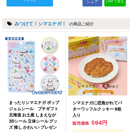
ツイート
シェア
LINEで送る
みつけて！シマエナガ！
の商品ご紹介
まったりシマエナガ ポップ
シマエナガに恋焦がれてバ
ジェムシール プチギフト
ターワッフルクッキー 8枚
北海道 お土産 しまえなが
入り
3Dシール 立体シール グッ
594円
販売価格
ズ 推し かわいい プレゼン