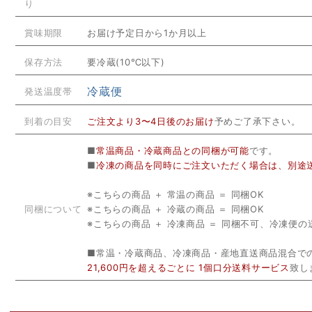
り
賞味期限
お届け予定日から1か月以上
保存方法
要冷蔵(10℃以下)
冷蔵便
発送温度帯
到着の目安
ご注文より3〜4日後のお届け
予めご了承下さい。
■
常温商品・冷蔵商品との同梱が可能
です。
■
冷凍の商品を同時にご注文いただく場合は、別途
※こちらの商品 ＋ 常温の商品 ＝ 同梱OK
同梱について
※こちらの商品 ＋ 冷蔵の商品 ＝ 同梱OK
※こちらの商品 ＋ 冷凍商品 ＝ 同梱不可、冷凍
■常温・冷蔵商品、冷凍商品・産地直送商品混合で
21,600円を超えるごとに 1個口分送料サービス
致し