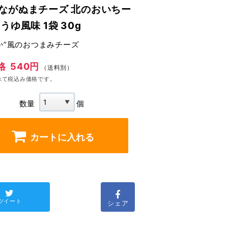
ながぬまチーズ 北のおいちー
うゆ風味 1袋 30g
か”風のおつまみチーズ
格
540円
（送料別）
べて税込み価格です。
数量
個
カートに入れる
ツイート
シェア