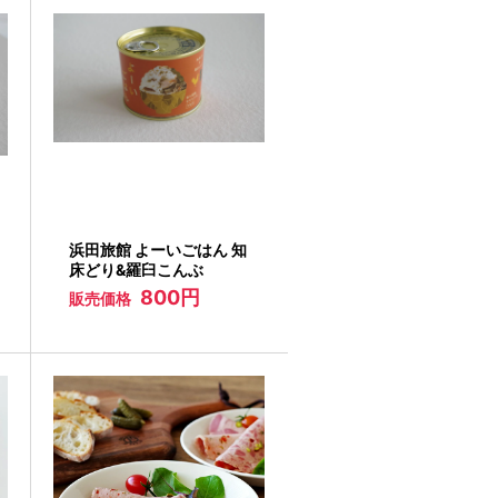
浜田旅館 よーいごはん 知
床どり&羅臼こんぶ
800円
販売価格