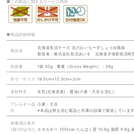
■この商品に関するサービス内容
■商品詳細情報
北海道長沼チーズ 北のおいちーずしょうゆ風味
商品名
製造者：株式会社長沼あいす 北海道夕張郡長沼町西
内容量
1袋 30g 重量（Gross Weight）：39g
外寸・サイズ
19.5cm×12.5cm×2cm
原材料名
生乳(北海道産)、醤油(小麦・大豆を含む)
アレルギー品
小麦・大豆
目
※本品は卵を含む製品と共通の設備で製造していま
栄養成分表示
1袋(30g)当た
エネルギー 135kcal たんぱく質 10.6g 脂質 9.8g 