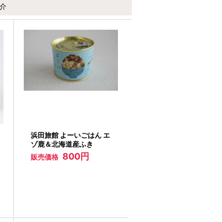
介
浜田旅館 よーいごはん エ
ゾ鹿＆北海道産ふき
800円
販売価格