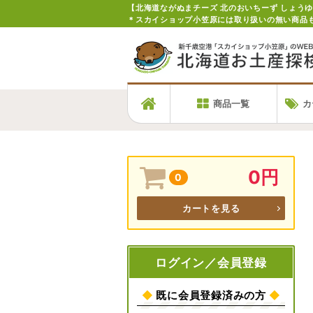
＊スカイショップ小笠原には取り扱いの無い商品
商品一覧
カ
0円
0
カートを見る
ログイン／会員登録
◆
既に会員登録済みの方
◆