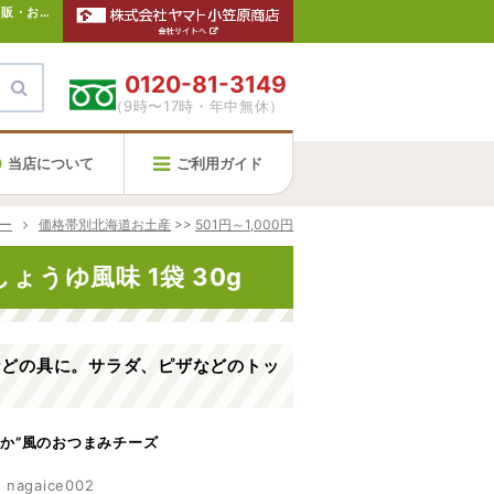
【北海道ながぬまチーズ 北のおいちーず しょうゆ風味 1袋 30g】北海道のお土産なら新千歳空港のスカイショップにお任せ下さい。通販・お取寄せでお土産の買い忘れにも便利です。
0120-81-3149
（9時〜17時・年中無休）
当店について
ご利用ガイド
ー
価格帯別北海道お土産
>>
501円～1,000円
うゆ風味 1袋 30g
などの具に。サラダ、ピザなどのトッ
いか”風のおつまみチーズ
agaice002