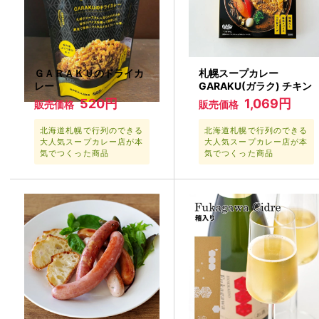
ＧＡＲＡＫＵのドライカ
札幌スープカレー
レー
GARAKU(ガラク) チキン
520円
1,069円
販売価格
販売価格
北海道札幌で行列のできる
北海道札幌で行列のできる
大人気スープカレー店が本
大人気スープカレー店が本
気でつくった商品
気でつくった商品