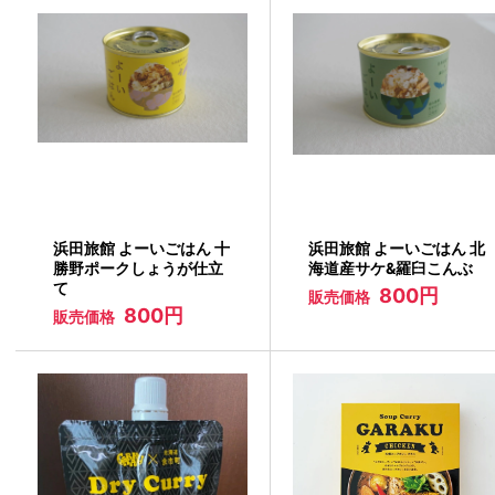
浜田旅館 よーいごはん 十
浜田旅館 よーいごはん 北
勝野ポークしょうが仕立
海道産サケ&羅臼こんぶ
て
800円
販売価格
800円
販売価格