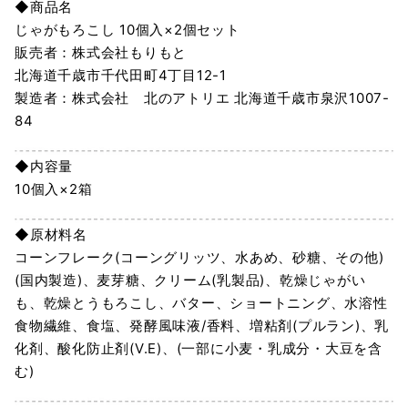
◆商品名
じゃがもろこし 10個入×2個セット
販売者：株式会社もりもと
北海道千歳市千代田町4丁目12-1
製造者：株式会社 北のアトリエ 北海道千歳市泉沢1007-
84
◆内容量
10個入×2箱
◆原材料名
コーンフレーク(コーングリッツ、水あめ、砂糖、その他)
(国内製造)、麦芽糖、クリーム(乳製品)、乾燥じゃがい
も、乾燥とうもろこし、バター、ショートニング、水溶性
食物繊維、食塩、発酵風味液/香料、増粘剤(プルラン)、乳
化剤、酸化防止剤(V.E)、(一部に小麦・乳成分・大豆を含
む)