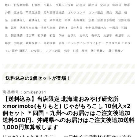
舞い お見舞御礼 お餞別 引越し 引越しご挨拶 記念日 誕生日 父の日 母の日 敬老
の日 記念品 卒業記念品 定年退職記念品 ゴルフコンペ コンペ景品 景品 賞品 粗
品 お香典返し 香典返し 志 満中陰志 弔事 会葬御礼 法要 法要引き出物 法要引出
物 法事 法事引き出物 法事引出物 忌明け 四十九日 七七日忌明け志 一周忌 三回
忌 回忌法要 偲び草 粗供養 初盆 供物 お供え お中元 御中元 お歳暮 御歳暮 お
年賀 御年賀 残暑見舞い 年始挨拶 話題 バレンタイン ホワイトデー クリスマス ハロウ
ィン 節分 旧正月 ひな祭り こどもの日 七夕 お盆 帰省 寒中見舞い 暑中見舞い
送料込みの2個セットが登場！
商品番号：omiken014
【送料込み】当店限定 北海道おみやげ研究所
×morimoto(もりもと) じゃがもろこし 10個入×2
個セット ＊四国・九州へのお届けはご注文後追加
送料500円、沖縄県へのお届けはご注文後追加送料
1,000円加算致します
じゃがいも×とうもろこし。一口サイズで素材の味わいその