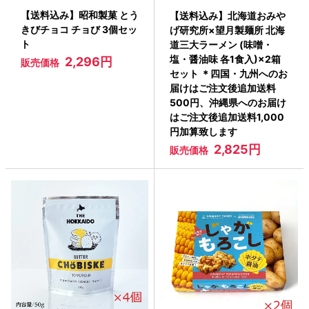
【送料込み】昭和製菓 とう
【送料込み】北海道おみや
きびチョコ チョび 3個セッ
げ研究所×望月製麺所 北海
ト
道三大ラーメン (味噌・
塩・醤油味 各1食入)×2箱
2,296円
販売価格
セット ＊四国・九州へのお
届けはご注文後追加送料
500円、沖縄県へのお届け
はご注文後追加送料1,000
円加算致します
2,825円
販売価格