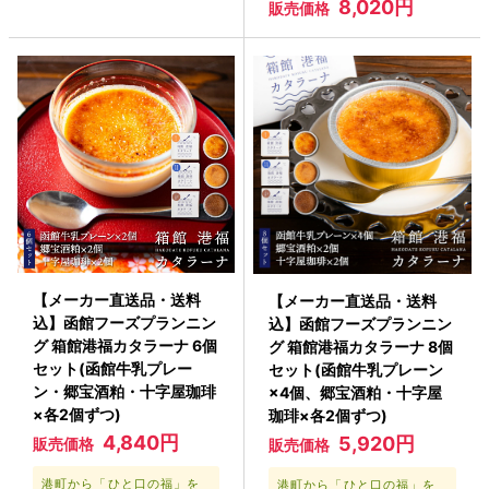
8,020円
販売価格
【メーカー直送品・送料
【メーカー直送品・送料
込】函館フーズプランニン
込】函館フーズプランニン
グ 箱館港福カタラーナ 6個
グ 箱館港福カタラーナ 8個
セット(函館牛乳プレー
セット(函館牛乳プレーン
ン・郷宝酒粕・十字屋珈琲
×4個、郷宝酒粕・十字屋
×各2個ずつ)
珈琲×各2個ずつ)
4,840円
5,920円
販売価格
販売価格
港町から「ひと口の福」を
港町から「ひと口の福」を