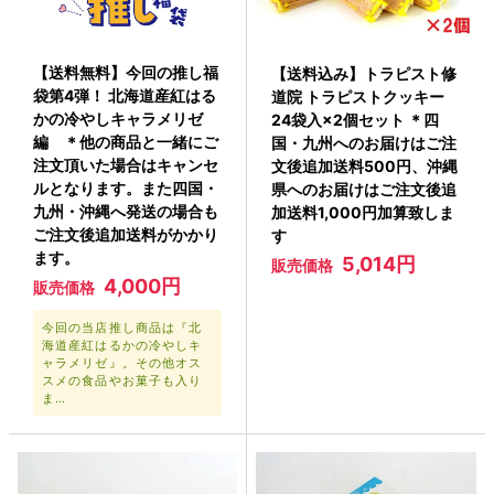
【送料無料】今回の推し福
【送料込み】トラピスト修
袋第4弾！ 北海道産紅はる
道院 トラピストクッキー
かの冷やしキャラメリゼ
24袋入×2個セット ＊四
編 ＊他の商品と一緒にご
国・九州へのお届けはご注
注文頂いた場合はキャンセ
文後追加送料500円、沖縄
ルとなります。また四国・
県へのお届けはご注文後追
九州・沖縄へ発送の場合も
加送料1,000円加算致しま
ご注文後追加送料がかかり
す
ます。
5,014円
販売価格
4,000円
販売価格
今回の当店推し商品は『北
海道産紅はるかの冷やしキ
ャラメリゼ』。その他オス
スメの食品やお菓子も入り
ま…