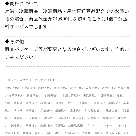
◆同梱について
常温・冷蔵商品、冷凍商品・産地直送商品混合でのお買い
物の場合、商品代金が21,600円を超えるごとに1個口分送
料サービス致します。
◆その他
商品パッケージ等が変更となる場合がございます。予めご
了承ください。
・様々な用途でご利用頂いております
内祝 内祝い お祝い返し 結婚内祝い 出産内祝い 命名内祝い 入園内祝い 入学内祝い 卒園内祝
い 卒業内祝い 就職内祝い 新築内祝い 引越し内祝い 快気内祝い 開店内祝い お祝い
御祝 結婚式 結婚祝い 出産祝い 初節句 七五三 入園祝い 入学祝い 卒園祝い 卒業
祝い 成人式 就職祝い 昇進祝い 新築祝い 上棟祝い 引っ越し祝い 引越し祝い 開店
祝い 退職祝い 快気祝い 全快祝い 初老祝い 還暦祝い 古稀祝い 喜寿祝い 傘寿祝
い 米寿祝い 卒寿祝い 白寿祝い 長寿祝い 結婚記念日 ギフト ギフトセット セット
詰め合わせ 贈答品 お返し お礼 御礼 ごあいさつ ご挨拶 御挨拶 プレゼント お見