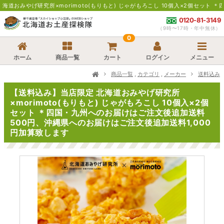
oto(もりもと) じゃがもろこし 10個入×2個セット ＊四国・九州へのお届けは
0120-81-3149
（9時〜17時・年中無休）
0
ホーム
商品一覧
カート
ログイン
メニュー
商品一覧
,
カテゴリ
,
メーカー
送料込み
【送料込み】当店限定 北海道おみやげ研究所
×morimoto(もりもと) じゃがもろこし 10個入×2個
セット ＊四国・九州へのお届けはご注文後追加送料
500円、沖縄県へのお届けはご注文後追加送料1,000
円加算致します