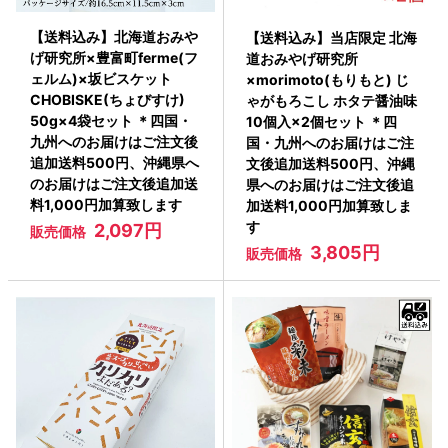
【送料込み】北海道おみや
【送料込み】当店限定 北海
げ研究所×豊富町ferme(フ
道おみやげ研究所
ェルム)×坂ビスケット
×morimoto(もりもと) じ
CHOBISKE(ちょびすけ)
ゃがもろこし ホタテ醤油味
50g×4袋セット ＊四国・
10個入×2個セット ＊四
九州へのお届けはご注文後
国・九州へのお届けはご注
追加送料500円、沖縄県へ
文後追加送料500円、沖縄
のお届けはご注文後追加送
県へのお届けはご注文後追
料1,000円加算致します
加送料1,000円加算致しま
す
2,097円
販売価格
3,805円
販売価格