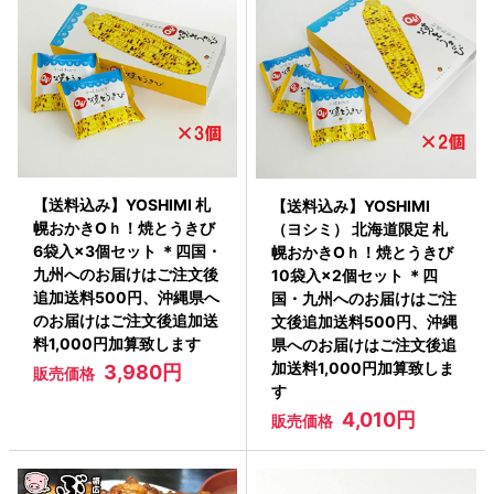
【送料込み】YOSHIMI 札
【送料込み】YOSHIMI
幌おかきOｈ！焼とうきび
（ヨシミ） 北海道限定 札
6袋入×3個セット ＊四国・
幌おかきOｈ！焼とうきび
九州へのお届けはご注文後
10袋入×2個セット ＊四
追加送料500円、沖縄県へ
国・九州へのお届けはご注
のお届けはご注文後追加送
文後追加送料500円、沖縄
料1,000円加算致します
県へのお届けはご注文後追
加送料1,000円加算致しま
3,980円
販売価格
す
4,010円
販売価格