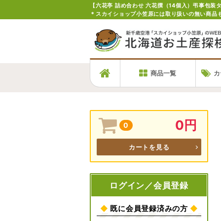
＊スカイショップ小笠原には取り扱いの無い商品
商品一覧
カ
0円
0
カートを見る
ログイン／会員登録
◆
既に会員登録済みの方
◆