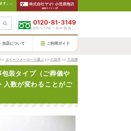
【六花亭 詰め合わせ 六花撰（14個入）弔事包装タイプ（ご葬儀や法事等）※季節によって詰め合わせ内容・入数が変わることがございます。】北海道のお土産なら新千歳空港のスカイショップにお任せ下さい。通販・お取寄せでお土産の買い忘れにも便利です。
0120-81-3149
（9時〜17時・年中無休）
当店について
ご利用ガイド
>>
スイーツメーカーで選ぶ
>>
六花亭
>>
六花撰
弔事包装タイプ（ご葬儀や
・入数が変わることがご