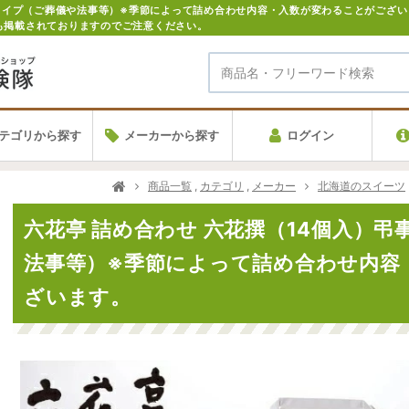
も掲載されておりますのでご注意ください。
テゴリから探す
メーカーから探す
ログイン
商品一覧
,
カテゴリ
,
メーカー
北海道のスイーツ
六花亭 詰め合わせ 六花撰（14個入）
法事等）※季節によって詰め合わせ内容
ざいます。