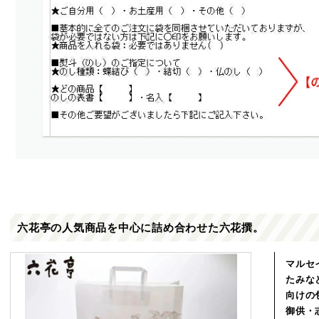
六花亭の人気商品を中心に詰め合わせた六花撰。
マルセ
たみな
向けの
御供・