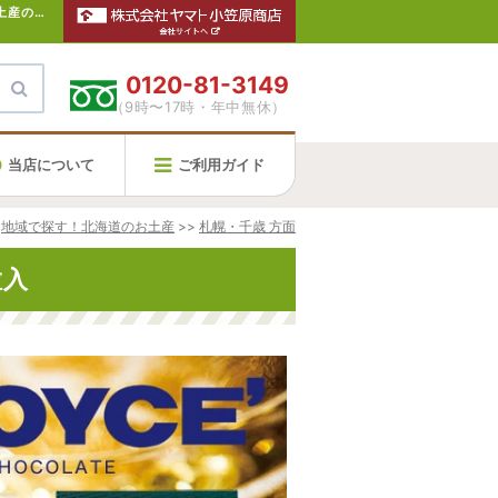
【ロイズ 生チョコレート シャンパン 20粒入】北海道のお土産なら新千歳空港のスカイショップにお任せ下さい。通販・お取寄せでお土産の買い忘れにも便利です。
0120-81-3149
（9時〜17時・年中無休）
当店について
ご利用ガイド
地域で探す！北海道のお土産
>>
札幌・千歳 方面
粒入