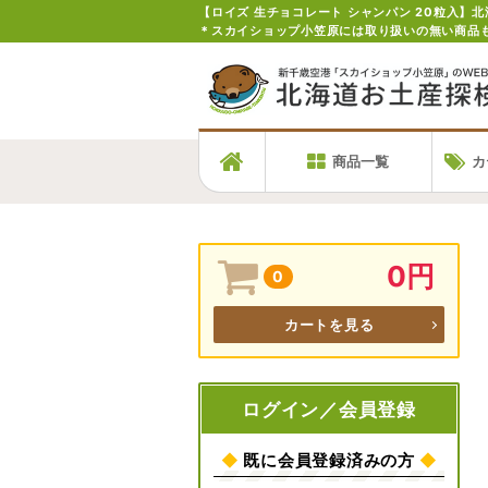
＊スカイショップ小笠原には取り扱いの無い商品
商品一覧
カ
0円
0
カートを見る
ログイン／会員登録
◆
既に会員登録済みの方
◆