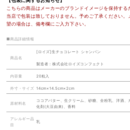
【包装に関するお知らせ】
こちらの商品はメーカーのブランドイメージを保持する
当店で包装は致しておりません。予めご了承ください。
望の場合は、備考欄にご入力下さい。
■商品詳細情報
[ロイズ]生チョコレート シャンパン
商品名
製造者：株式会社ロイズコンフェクト
内容量
20粒入
外寸・サイズ
14cm×14.5cm×2cm
ココアバター、生クリーム、砂糖、全粉乳、洋酒、
原材料名
化剤(大豆由来)、香料
アレルギー品
乳
目