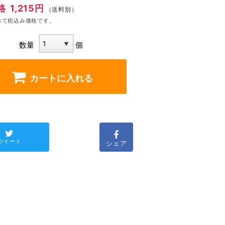
格
1,215円
（送料別）
べて税込み価格です。
数量
個
カートに入れる
ツイート
シェア