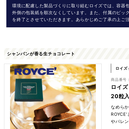
環境に配慮した製品づくりに取り組むロイズでは、容器
外側の包装紙を順次なくしています。また、付属のピッ
を終了とさせていただきます。あらかじめご了承の上ご
シャンパンが香る生チョコレート
ロイズ
商品番号：r
ロイズ
20粒
なめらか
ROYC
やバレン