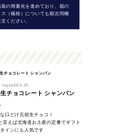
包装の簡素化を進めており、箱の
クス（楊枝）についても順次同梱
注文ください。
 生チョコレート シャンパン
oyce003-01
 生チョコレート シャンパン
入
な口どけ元祖生チョコ！
E'と言えば北海道お土産の定番でギフト
タインにも人気です