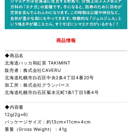
商品情報
◆商品名
北海道ハッカ和紅茶 TAKIMINT
販売者：株式会社CAVERU
北海道札幌市白石区中央2条4丁目4番20号
加工所：株式会社グランバース
北海道札幌市白石区菊水元町1条1丁目5番4号
◆内容量
12g(2g×6)
パッケージサイズ：約13cm×11cm×4cm
重量（Gross Weight）：41g