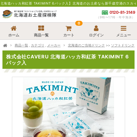
和紅茶 TAKIMINT 6パック入】北海道のお土産なら新千歳空港のスカイショップに
0120-81-3149
（9時〜17時・年中無休）
0
ホーム
商品一覧
カート
ログイン
メニュー
商品一覧
,
カテゴリ
,
メーカー
北海道のご当地ドリンク
>>
ソフトドリンク
株式会社CAVERU 北海道ハッカ和紅茶 TAKIMINT 6
パック入