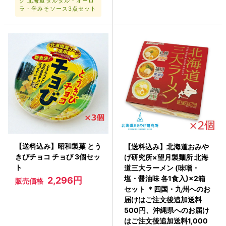
ク 北海道タルタル・オーロ
ラ・辛みそソース3点セット
【送料込み】昭和製菓 とう
【送料込み】北海道おみや
きびチョコ チョび 3個セッ
げ研究所×望月製麺所 北海
ト
道三大ラーメン (味噌・
塩・醤油味 各1食入)×2箱
2,296円
販売価格
セット ＊四国・九州へのお
届けはご注文後追加送料
500円、沖縄県へのお届け
はご注文後追加送料1,000