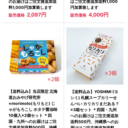
のお届けはご注文後追加送
はご注文後追加送料1,000
料1,000円加算致します
円加算致します
2,097円
4,000円
販売価格
販売価格
【送料込み】当店限定 北海
【送料込み】YOSHIMI (ヨ
道おみやげ研究所
シミ) 札幌スープカリーせ
×morimoto(もりもと) じ
んべい カリカリまだある？
ゃがもろこし ホタテ醤油味
×3箱セット ＊四国・九州
10個入×2個セット ＊四
へのお届けはご注文後追加
国・九州へのお届けはご注
送料500円、沖縄県へのお
文後追加送料500円、沖縄
届けはご注文後追加送料