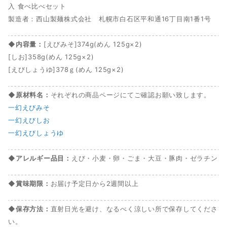
入 食べ比べセット
製造者：西山製麺株式会社 札幌市白石区平和通16丁目南1番1号
◆内容量：
[えびみそ]374g(めん 125g×2)
[しお]358g(めん 125g×2)
[えびしょうゆ]378ｇ(めん 125g×2)
◆原材料名：
それぞれの商品ページにてご確認お願い致します。
一幻えびみそ
一幻えびしお
一幻えびしょうゆ
◆アレルギー品目：
えび・小麦・卵・ごま・大豆・豚肉・ゼラチン
◆賞味期限：
お届け予定日から2週間以上
◆保存方法：
直射日光を避け、なるべく涼しい所で保存してくださ
い。