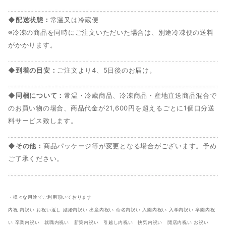
◆配送状態：
常温又は冷蔵便
※冷凍の商品を同時にご注文いただいた場合は、別途冷凍便の送料
がかかります。
◆到着の目安：
ご注文より4、5日後のお届け。
◆同梱について：
常温・冷蔵商品、冷凍商品・産地直送商品混合で
のお買い物の場合、商品代金が21,600円を超えるごとに1個口分送
料サービス致します。
◆その他：
商品パッケージ等が変更となる場合がございます。予め
ご了承ください。
・様々な用途でご利用頂いております
内祝 内祝い お祝い返し 結婚内祝い 出産内祝い 命名内祝い 入園内祝い 入学内祝い 卒園内祝
い 卒業内祝い 就職内祝い 新築内祝い 引越し内祝い 快気内祝い 開店内祝い お祝い