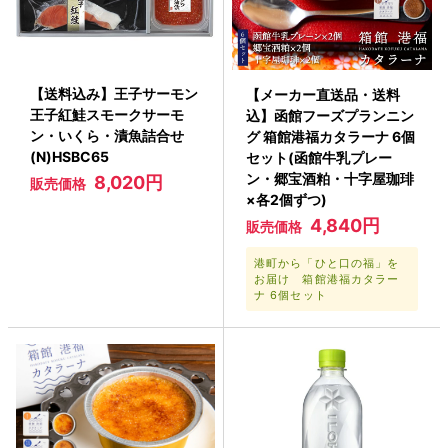
【送料込み】王子サーモン
【メーカー直送品・送料
王子紅鮭スモークサーモ
込】函館フーズプランニン
ン・いくら・漬魚詰合せ
グ 箱館港福カタラーナ 6個
(N)HSBC65
セット(函館牛乳プレー
ン・郷宝酒粕・十字屋珈琲
8,020円
販売価格
×各2個ずつ)
4,840円
販売価格
港町から「ひと口の福」を
お届け 箱館港福カタラー
ナ 6個セット