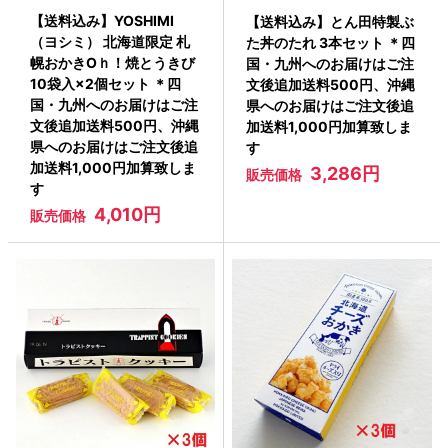
【送料込み】YOSHIMI
【送料込み】とん田特製ぶ
（ヨシミ） 北海道限定 札
た丼のたれ 3本セット ＊四
幌おかきOｈ！焼とうきび
国・九州へのお届けはご注
10袋入×2個セット ＊四
文後追加送料500円、沖縄
国・九州へのお届けはご注
県へのお届けはご注文後追
文後追加送料500円、沖縄
加送料1,000円加算致しま
県へのお届けはご注文後追
す
加送料1,000円加算致しま
3,286円
販売価格
す
4,010円
販売価格