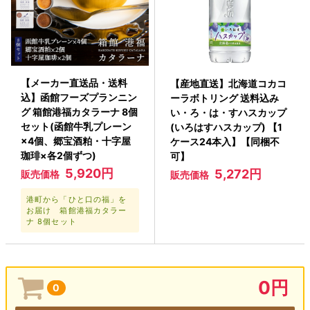
【メーカー直送品・送料
【産地直送】北海道コカコ
込】函館フーズプランニン
ーラボトリング 送料込み
グ 箱館港福カタラーナ 8個
い・ろ・は・すハスカップ
セット(函館牛乳プレーン
(いろはすハスカップ) 【1
×4個、郷宝酒粕・十字屋
ケース24本入】【同梱不
珈琲×各2個ずつ)
可】
5,920円
5,272円
販売価格
販売価格
港町から「ひと口の福」を
お届け 箱館港福カタラー
ナ 8個セット
0円
0