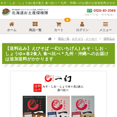
うゆ×各2食入 食べ比べ＊九州・沖縄へのお届けは追加送料がかかります】北海道の
0120-81-3149
（9時〜17時・年中無休）
0
ホーム
商品一覧
カート
ログイン
メニュー
商品一覧
,
カテゴリ
,
メーカー
送料込み
【送料込み】えびそば 一幻(いちげん) みそ・しお・
しょうゆ×各2食入 食べ比べ＊九州・沖縄へのお届け
は追加送料がかかります