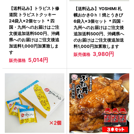
【送料込み】トラピスト修
【送料込み】YOSHIMI 札
道院 トラピストクッキー
幌おかきOｈ！焼とうきび
24袋入×2個セット ＊四
6袋入×3個セット ＊四国・
国・九州へのお届けはご注
九州へのお届けはご注文後
文後追加送料500円、沖縄
追加送料500円、沖縄県へ
県へのお届けはご注文後追
のお届けはご注文後追加送
加送料1,000円加算致しま
料1,000円加算致します
す
3,980円
販売価格
5,014円
販売価格