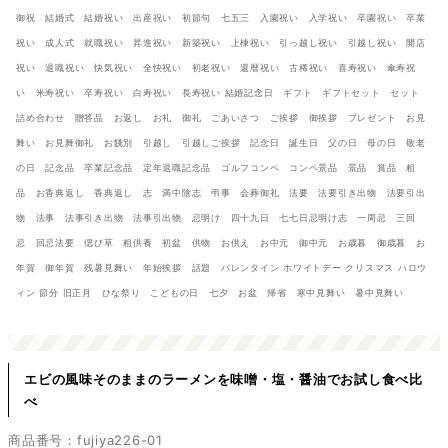
御祝 結婚式 結婚祝い 出産祝い 初節句 七五三 入園祝い 入学祝い 卒園祝い 卒業
祝い 成人式 就職祝い 昇進祝い 新築祝い 上棟祝い 引っ越し祝い 引越し祝い 開店
祝い 退職祝い 快気祝い 全快祝い 初老祝い 還暦祝い 古稀祝い 喜寿祝い 傘寿祝
い 米寿祝い 卒寿祝い 白寿祝い 長寿祝い 結婚記念日 ギフト ギフトセット セット
詰め合わせ 贈答品 お返し お礼 御礼 ごあいさつ ご挨拶 御挨拶 プレゼント お見
舞い お見舞御礼 お餞別 引越し 引越しご挨拶 記念日 誕生日 父の日 母の日 敬老
の日 記念品 卒業記念品 定年退職記念品 ゴルフコンペ コンペ景品 景品 賞品 粗
品 お香典返し 香典返し 志 満中陰志 弔事 会葬御礼 法要 法要引き出物 法要引出
物 法事 法事引き出物 法事引出物 忌明け 四十九日 七七日忌明け志 一周忌 三回
忌 回忌法要 偲び草 粗供養 初盆 供物 お供え お中元 御中元 お歳暮 御歳暮 お
年賀 御年賀 残暑見舞い 年始挨拶 話題 バレンタイン ホワイトデー クリスマス ハロウ
ィン 節分 旧正月 ひな祭り こどもの日 七夕 お盆 帰省 寒中見舞い 暑中見舞い
エビの風味そのままのラーメンを味噌・塩・醤油でお試し食べ比
べ
商品番号：fujiya226-01