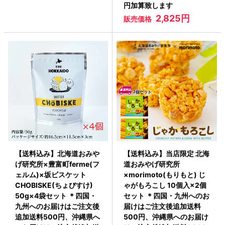
円加算致します
2,825円
販売価格
【送料込み】北海道おみや
【送料込み】当店限定 北海
げ研究所×豊富町ferme(フ
道おみやげ研究所
ェルム)×坂ビスケット
×morimoto(もりもと) じ
CHOBISKE(ちょびすけ)
ゃがもろこし 10個入×2個
50g×4袋セット ＊四国・
セット ＊四国・九州へのお
九州へのお届けはご注文後
届けはご注文後追加送料
追加送料500円、沖縄県へ
500円、沖縄県へのお届け