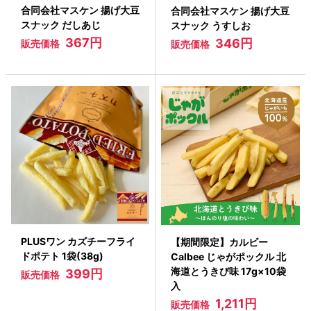
合同会社マスケン 揚げ大豆
合同会社マスケン 揚げ大豆
スナック だしあじ
スナック うすしお
367円
346円
販売価格
販売価格
PLUSワン カズチーフライ
【期間限定】カルビー
ドポテト 1袋(38g)
Calbee じゃがポックル 北
海道とうきび味 17g×10袋
399円
販売価格
入
1,211円
販売価格