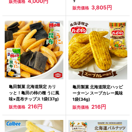
4,000円
販売価格
3,805円
販売価格
亀田製菓 北海道限定 カリ
亀田製菓 北海道限定ハッピ
ッと！亀田の柿の種 うに風
ーターン スープカレー風味
味×昆布チップス 1袋(37g)
1袋(34g)
216円
216円
販売価格
販売価格