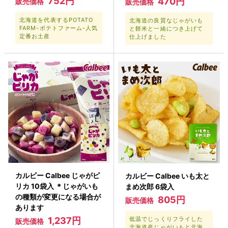
752円
470円
販売価格
販売価格
北海道を代表するPOTATO
北海道の良質なじゃがいも
FARM-ポテトファーム-人気
と餅米と一緒につき上げて
定番お土産
仕上げました
カルビー Calbee じゃがピ
カルビー Calbee いも太と
リカ 10袋入 ＊じゃがいも
まめ次郎 6袋入
の種類が変更になる場合が
805円
販売価格
あります
1,237円
低温でじっくりフライした
販売価格
北海道産じゃがいもと北海