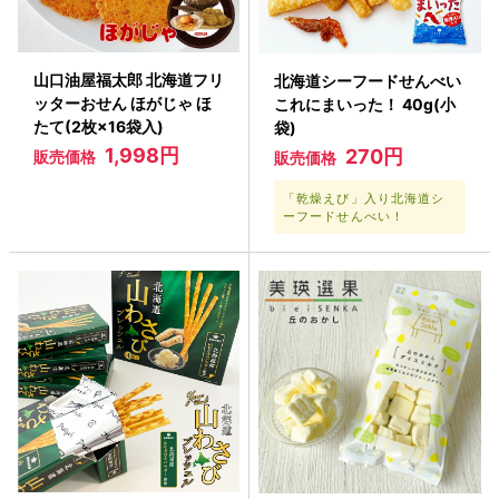
山口油屋福太郎 北海道フリ
北海道シーフードせんべい
ッターおせん ほがじゃ ほ
これにまいった！ 40g(小
たて(2枚×16袋入)
袋)
1,998円
270円
販売価格
販売価格
「乾燥えび」入り北海道シ
ーフードせんべい！