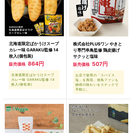
北海道限定ばかうけスープ
株式会社PLUSワン やきと
カレー味 GARAKU監修 14
り専門串鳥監修 鶏皮揚げ
枚入(個包装)
サクッと塩味
864円
507円
販売価格
販売価格
北海道限定ばかうけスープ
お店で使用の「スパイス
カレー味 GARAKU監修 14
塩」を再現。焼鳥ファンも
枚入(個包装)
納得の味わいをスナックで
手軽に。