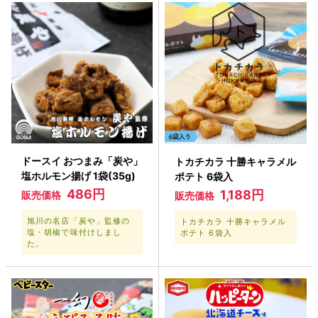
ドースイ おつまみ「炭や」
トカチカラ 十勝キャラメル
塩ホルモン揚げ 1袋(35g)
ポテト 6袋入
486円
1,188円
販売価格
販売価格
旭川の名店「炭や」監修の
トカチカラ 十勝キャラメル
塩・胡椒で味付けしまし
ポテト 6袋入
た。