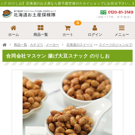
なら新千歳空港のスカイショップにお任せ下さい。通販・お取寄せでお土産の買い忘れ
0120-81-3149
（9時〜17時・年中無休）
0
ホーム
商品一覧
カート
ログイン
メニュー
商品一覧
,
カテゴリ
,
メーカー
北海道のスイーツ
>>
スイーツのジャンルで
合同会社マスケン 揚げ大豆スナック のりしお