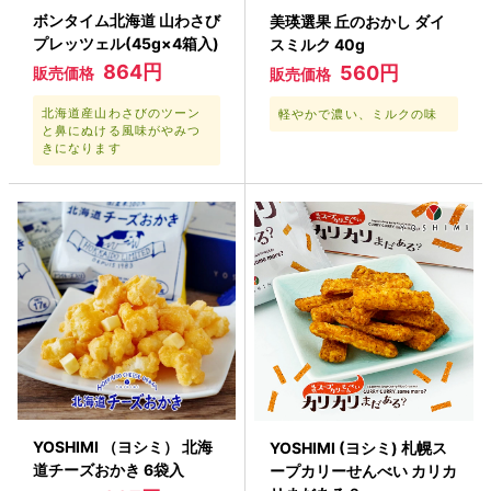
ボンタイム北海道 山わさび
美瑛選果 丘のおかし ダイ
プレッツェル(45g×4箱入)
スミルク 40g
864円
560円
販売価格
販売価格
北海道産山わさびのツーン
軽やかで濃い、ミルクの味
と鼻にぬける風味がやみつ
きになります
YOSHIMI （ヨシミ） 北海
YOSHIMI (ヨシミ) 札幌ス
道チーズおかき 6袋入
ープカリーせんべい カリカ