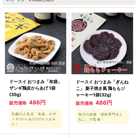
ドースイ おつまみ「布袋」
ドースイ おつまみ「ぎんね
ザンギ鶏皮からあげ 1袋
こ」 新子焼き風 鶏ももジ
(35g)
ャーキー1袋(32g)
486円
486円
販売価格
販売価格
札幌の人気店「布袋」のザ
旭川の老舗「焼鳥専門ぎん
ンギ(からあげ)がおつまみ
ねこ」が監修！
に！