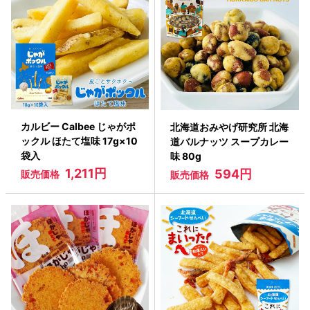
カルビー Calbee じゃがポ
北海道おみやげ研究所 北海
ックル ほたて塩味 17g×10
道バルナッツ スープカレー
袋入
味 80g
1,211円
594円
販売価格
販売価格