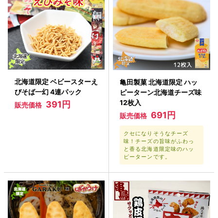
北海道限定 ベビースターえ
亀田製菓 北海道限定 ハッ
びそば一幻 4連パック
ピーターン北海道チーズ味
12枚入
391円
販売価格
691円
販売価格
クセになりそうなチーズ
味！チーズの旨味がふわっ
と香る北海道限定味のハッ
ピーターンです。