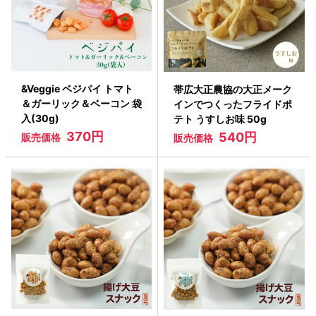
&Veggie ベジパイ トマト
帯広大正農協の大正メーク
＆ガーリック＆ベーコン 袋
インでつくったフライドポ
入(30g)
テト うすしお味 50g
370円
540円
販売価格
販売価格