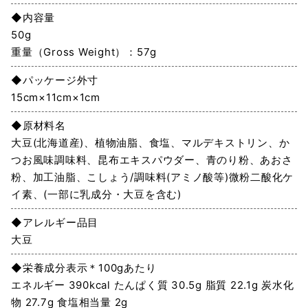
◆内容量
50g
重量（Gross Weight）：57g
◆パッケージ外寸
15cm×11cm×1cm
◆原材料名
大豆(北海道産)、植物油脂、食塩、マルデキストリン、か
つお風味調味料、昆布エキスパウダー、青のり粉、あおさ
粉、加工油脂、こしょう/調味料(アミノ酸等)微粉二酸化ケ
イ素、(一部に乳成分・大豆を含む)
◆アレルギー品目
大豆
◆栄養成分表示＊100gあたり
エネルギー 390kcal たんぱく質 30.5g 脂質 22.1g 炭水化
物 27.7g 食塩相当量 2g