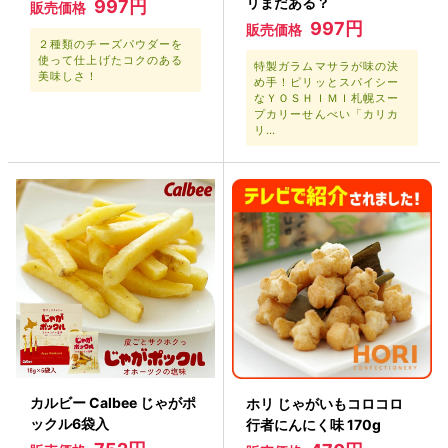
リまだある？
997円
販売価格
997円
販売価格
２種類のチーズパウダーを
使って仕上げたコクのある
特製ガラムマサラが味の決
美味しさ！
め手！ピリッとスパイシー
なＹＯＳＨＩＭＩ札幌スー
プカリーせんべい「カリカ
リ…
カルビー Calbee じゃがポ
ホリ じゃがいもコロコロ
ックル6袋入
行者にんにく味 170g