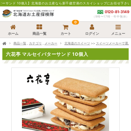
個入】北海道のお土産なら新千歳空港のスカイショップにお任せ下さい。通販・お取寄
0120-81-3149
（9時〜17時・年中無休）
0
ホーム
商品一覧
カート
ログイン
メニュー
商品一覧
,
カテゴリ
,
メーカー
北海道のスイーツ
>>
スイーツメーカーで選
六花亭 マルセイバターサンド 10個入