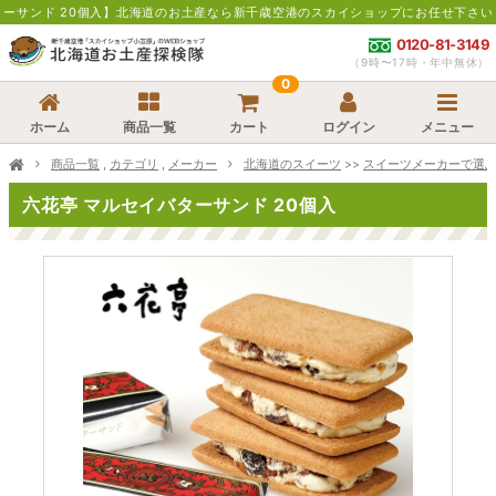
個入】北海道のお土産なら新千歳空港のスカイショップにお任せ下さい。通販・お取寄
0120-81-3149
（9時〜17時・年中無休）
0
ホーム
商品一覧
カート
ログイン
メニュー
商品一覧
,
カテゴリ
,
メーカー
北海道のスイーツ
>>
スイーツメーカーで選
六花亭 マルセイバターサンド 20個入