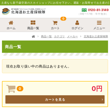
新千歳空港のスカイショップにお任せ下さい。通販・お取寄せでお土産の買い忘れに
0120-81-3149
（9時〜17時・年中無休）
0
ホーム
商品一覧
カート
ログイン
メニュー
商品一覧
,
カテゴリ
,
メーカー
北海道お土産探検隊
商品一覧
現在お取り扱い中の商品はありません。
0円
0
カートを見る