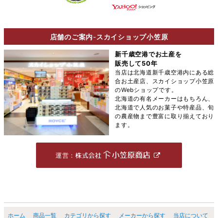
店舗のご案内
-
スカイショップ小笠原
新千歳空港でお土産を
販売して50年
当店は北海道新千歳空港内にある総
合お土産店、スカイショップ小笠原
のWebショップです。
北海道の有名メーカーはもちろん、
北海道で人気のお菓子や特産品、旬
の農産物まで豊富に取り揃えており
ます。
運営：
ホーム
商品一覧
カテゴリから探す
メーカーから探す
当店について