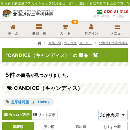
空港のスカイショップにお任せ下さい。通販・お取寄せでお土産の買い忘れにも便利
0120-81-3149
（9時〜17時・年中無休）
0
ホーム
商品一覧
カート
ログイン
メニュー
商品一覧
,
カテゴリ
,
メーカー
北海道お土産探検隊
"CANDICE（キャンディス）"
商品一覧
の
5件
の商品が見つかりました。
CANDICE（キャンディス）
濃厚練乳菓 白（Haku）
カタログ表示
リスト表示
新着順
安い順
高い順
おすすめ順