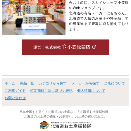
合お土産店、スカイショップ小笠原
のWebショップです。
北海道の有名メーカーはもちろん、
北海道で人気のお菓子や特産品、旬
の農産物まで豊富に取り揃えており
ます。
運営：
ホーム
商品一覧
カテゴリから探す
メーカーから探す
当店について
ご利用ガイド
特定商取引法に基づく表記
個人情報について
お問い合わせ
日本全国すぐ届く！北海道のお土産なら「北海道お土産探検隊」
北海道のお土産の通販・お取寄せ、お土産の買い忘れに。