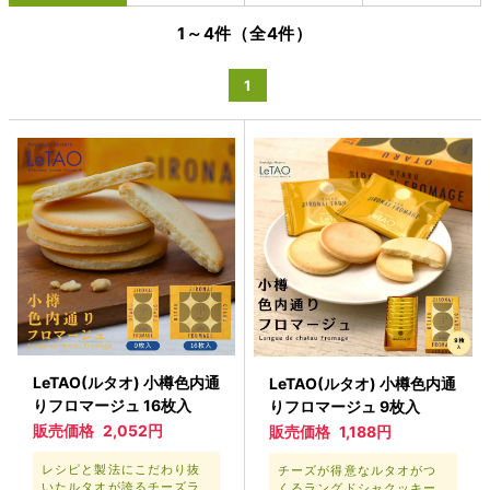
1～4件（全4件）
1
LeTAO(ルタオ) 小樽色内通
LeTAO(ルタオ) 小樽色内通
りフロマージュ 16枚入
りフロマージュ 9枚入
販売価格
2,052円
販売価格
1,188円
レシピと製法にこだわり抜
チーズが得意なルタオがつ
いたルタオが誇るチーズラ
くるラングドシャクッキー