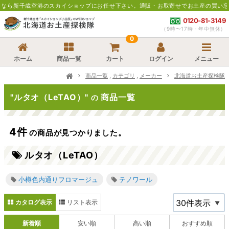
空港のスカイショップにお任せ下さい。通販・お取寄せでお土産の買い忘れにも便利
0120-81-3149
（9時〜17時・年中無休）
0
ホーム
商品一覧
カート
ログイン
メニュー
商品一覧
,
カテゴリ
,
メーカー
北海道お土産探検隊
"ルタオ（LeTAO）"
商品一覧
の
4件
の商品が見つかりました。
ルタオ（LeTAO）
小樽色内通りフロマージュ
テノワール
カタログ表示
リスト表示
新着順
安い順
高い順
おすすめ順