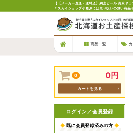
＊スカイショップ小笠原には取り扱いの無い商品
商品一覧
カ
0円
0
カートを見る
ログイン／会員登録
◆
既に会員登録済みの方
◆