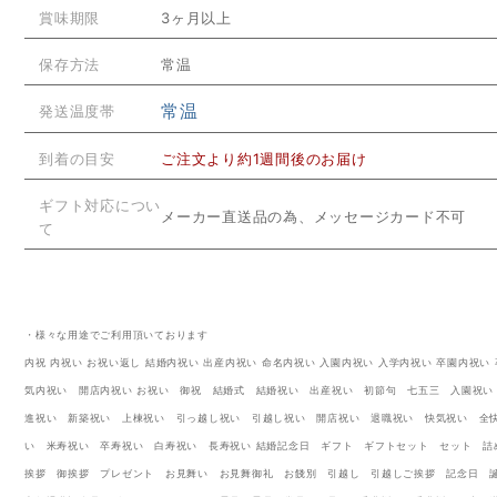
賞味期限
3ヶ月以上
保存方法
常温
常温
発送温度帯
到着の目安
ご注文より約1週間後のお届け
ギフト対応につい
メーカー直送品の為、メッセージカード不可
て
・様々な用途でご利用頂いております
内祝 内祝い お祝い返し 結婚内祝い 出産内祝い 命名内祝い 入園内祝い 入学内祝い 卒園内祝
気内祝い 開店内祝い お祝い 御祝 結婚式 結婚祝い 出産祝い 初節句 七五三 入園祝い
進祝い 新築祝い 上棟祝い 引っ越し祝い 引越し祝い 開店祝い 退職祝い 快気祝い 全
い 米寿祝い 卒寿祝い 白寿祝い 長寿祝い 結婚記念日 ギフト ギフトセット セット 詰
挨拶 御挨拶 プレゼント お見舞い お見舞御礼 お餞別 引越し 引越しご挨拶 記念日 