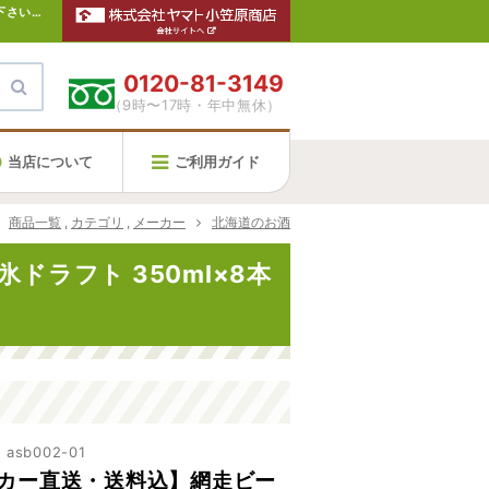
【【メーカー直送・送料込】網走ビール 流氷ドラフト 350ml×8本入(缶)】北海道のお土産なら新千歳空港のスカイショップにお任せ下さい。通販・お取寄せでお土産の買い忘れにも便利です。
0120-81-3149
（9時〜17時・年中無休）
当店について
ご利用ガイド
商品一覧
,
カテゴリ
,
メーカー
北海道のお酒
ドラフト 350ml×8本
sb002-01
カー直送・送料込】網走ビー