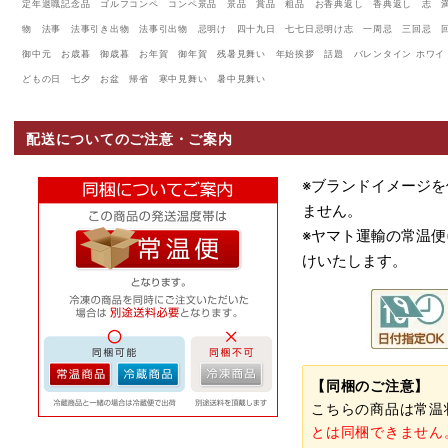
定年退職記念品 ゴルフコンペ コンペ景品 景品 賞品 粗品 お香典返し 香典返し 志 
物 法事 法事引き出物 法事引出物 忌明け 四十九日 七七日忌明け志 一周忌 三回忌 
御中元 お歳暮 御歳暮 お年賀 御年賀 残暑見舞い 年始挨拶 話題 バレンタイン ホワイト
どもの日 七夕 お盆 帰省 寒中見舞い 暑中見舞い
配送についてのご注意・ご案内
※ブランドイメージ
ません。
※ヤマト運輸の常温便
けいたします。
【同梱のご注意】
こちらの商品は常温
とは同梱できません