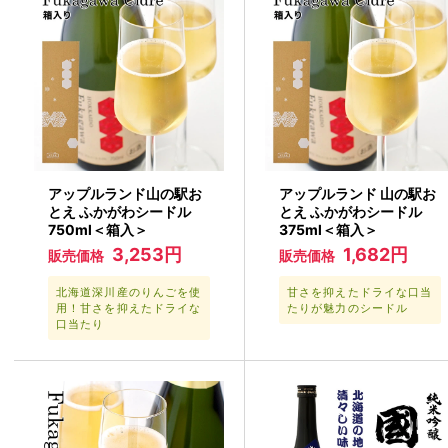
アップルランド山の駅お
アップルランド 山の駅お
とえ ふかがわシードル
とえ ふかがわシードル
750ml＜箱入＞
375ml＜箱入＞
3,253円
1,682円
販売価格
販売価格
北海道深川産のりんごを使
甘さを抑えたドライな口当
用！甘さを抑えたドライな
たりが魅力のシードル
口当たり