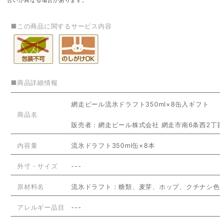
■この商品に関するサービス内容
■商品詳細情報
網走ビール流氷ドラフト350ml×8缶入ギフト
商品名
販売者：網走ビール株式会社 網走市南6条西2丁
内容量
流氷ドラフト350ml缶×8本
外寸・サイズ
---
原材料名
流氷ドラフト：糖類、麦芽、ホップ、クチナシ色
アレルギー品目
---