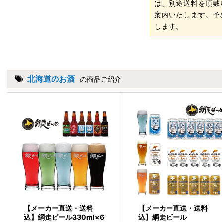
は、別途送料を頂戴
案内いたします。予
します。
北海道のお酒
の商品ご紹介
【メーカー直送・送料
【メーカー直送・送料
込】網走ビール330ml×6
込】網走ビール