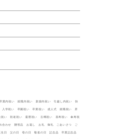
い 卒業内祝い 就職内祝い 新築内祝い 引越し内祝い 快
 入学祝い 卒園祝い 卒業祝い 成人式 就職祝い 昇
快祝い 初老祝い 還暦祝い 古稀祝い 喜寿祝い 傘寿祝
め合わせ 贈答品 お返し お礼 御礼 ごあいさつ ご
誕生日 父の日 母の日 敬老の日 記念品 卒業記念品