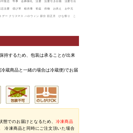
満中陰志 弔事 会葬御礼 法要 法要引き出物 法要引出
回忌法要 偲び草 粗供養 初盆 供物 お供え お中元
デー クリスマス ハロウィン 節分 旧正月 ひな祭り こ
を保持するため、包装は承ることが出来
(冷蔵商品と一緒の場合は冷蔵便)でお届
状態でのお届けとなるため、
冷凍商品
。
冷凍商品と同時にご注文頂いた場合