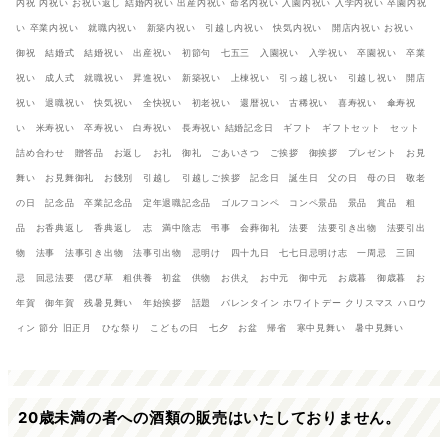
内祝 内祝い お祝い返し 結婚内祝い 出産内祝い 命名内祝い 入園内祝い 入学内祝い 卒園内祝
い 卒業内祝い 就職内祝い 新築内祝い 引越し内祝い 快気内祝い 開店内祝い お祝い
御祝 結婚式 結婚祝い 出産祝い 初節句 七五三 入園祝い 入学祝い 卒園祝い 卒業
祝い 成人式 就職祝い 昇進祝い 新築祝い 上棟祝い 引っ越し祝い 引越し祝い 開店
祝い 退職祝い 快気祝い 全快祝い 初老祝い 還暦祝い 古稀祝い 喜寿祝い 傘寿祝
い 米寿祝い 卒寿祝い 白寿祝い 長寿祝い 結婚記念日 ギフト ギフトセット セット
詰め合わせ 贈答品 お返し お礼 御礼 ごあいさつ ご挨拶 御挨拶 プレゼント お見
舞い お見舞御礼 お餞別 引越し 引越しご挨拶 記念日 誕生日 父の日 母の日 敬老
の日 記念品 卒業記念品 定年退職記念品 ゴルフコンペ コンペ景品 景品 賞品 粗
品 お香典返し 香典返し 志 満中陰志 弔事 会葬御礼 法要 法要引き出物 法要引出
物 法事 法事引き出物 法事引出物 忌明け 四十九日 七七日忌明け志 一周忌 三回
忌 回忌法要 偲び草 粗供養 初盆 供物 お供え お中元 御中元 お歳暮 御歳暮 お
年賀 御年賀 残暑見舞い 年始挨拶 話題 バレンタイン ホワイトデー クリスマス ハロウ
ィン 節分 旧正月 ひな祭り こどもの日 七夕 お盆 帰省 寒中見舞い 暑中見舞い
20歳未満の者への酒類の販売はいたしておりません。