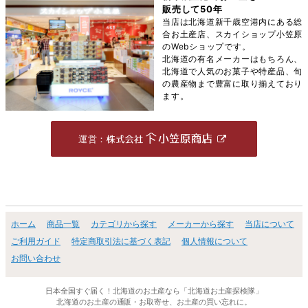
販売して50年
当店は北海道新千歳空港内にある総
合お土産店、スカイショップ小笠原
のWebショップです。
北海道の有名メーカーはもちろん、
北海道で人気のお菓子や特産品、旬
の農産物まで豊富に取り揃えており
ます。
運営：
ホーム
商品一覧
カテゴリから探す
メーカーから探す
当店について
ご利用ガイド
特定商取引法に基づく表記
個人情報について
お問い合わせ
日本全国すぐ届く！北海道のお土産なら「北海道お土産探検隊」
北海道のお土産の通販・お取寄せ、お土産の買い忘れに。