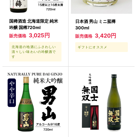
国稀酒造 北海道限定 純米
日本酒 男山 ミニ菰樽
吟醸 国稀720ml
300ml
3,025円
3,420円
販売価格
販売価格
北海道の地酒にふさわしい
ギフトにオススメ
清々しい味わいの吟醸酒で
す