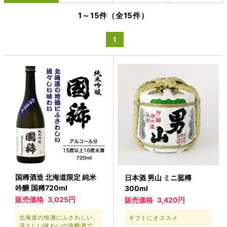
1～15件（全15件）
1
国稀酒造 北海道限定 純米
日本酒 男山 ミニ菰樽
吟醸 国稀720ml
300ml
販売価格
3,025円
販売価格
3,420円
北海道の地酒にふさわしい
ギフトにオススメ
清々しい味わいの吟醸酒で