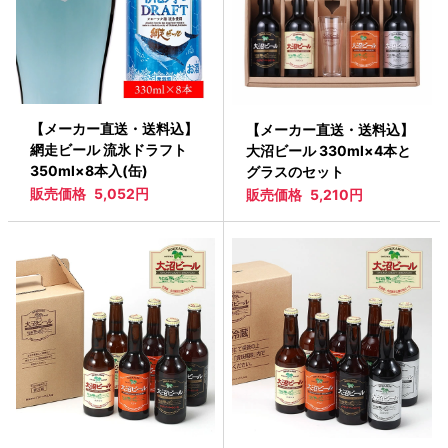
【メーカー直送・送料込】
【メーカー直送・送料込】
網走ビール 流氷ドラフト
大沼ビール 330ml×4本と
350ml×8本入(缶)
グラスのセット
販売価格
5,052円
販売価格
5,210円