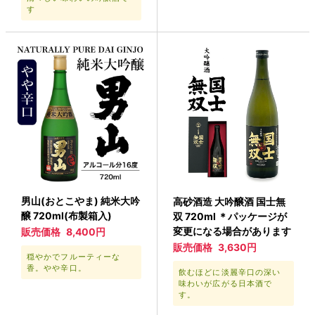
す
男山(おとこやま) 純米大吟
高砂酒造 大吟醸酒 国士無
醸 720ml(布製箱入)
双 720ml ＊パッケージが
変更になる場合があります
販売価格
8,400円
販売価格
3,630円
穏やかでフルーティーな
香。やや辛口。
飲むほどに淡麗辛口の深い
味わいが広がる日本酒で
す。