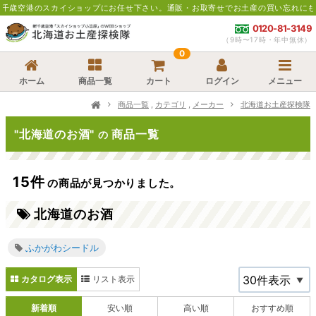
イショップにお任せ下さい。通販・お取寄せでお土産の買い忘れにも便利です。
＊ス
0120-81-3149
（9時〜17時・年中無休）
0
ホーム
商品一覧
カート
ログイン
メニュー
商品一覧
,
カテゴリ
,
メーカー
北海道お土産探検隊
"北海道のお酒"
商品一覧
の
15件
の商品が見つかりました。
北海道のお酒
ふかがわシードル
カタログ表示
リスト表示
新着順
安い順
高い順
おすすめ順