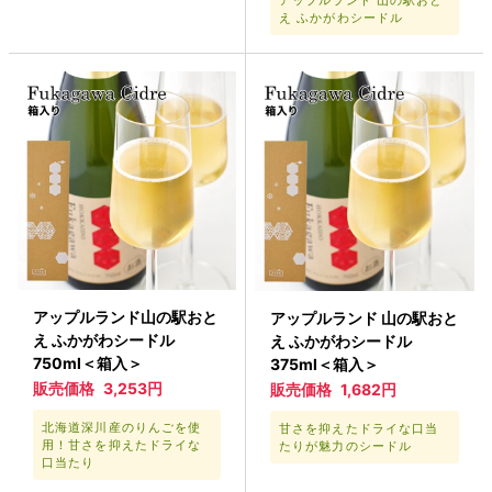
アップルランド 山の駅おと
え ふかがわシードル
アップルランド山の駅おと
アップルランド 山の駅おと
え ふかがわシードル
え ふかがわシードル
750ml＜箱入＞
375ml＜箱入＞
販売価格
3,253円
販売価格
1,682円
北海道深川産のりんごを使
甘さを抑えたドライな口当
用！甘さを抑えたドライな
たりが魅力のシードル
口当たり