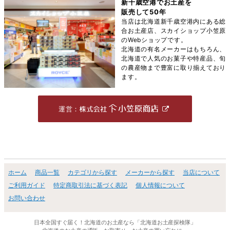
新千歳空港でお土産を
販売して50年
当店は北海道新千歳空港内にある総
合お土産店、スカイショップ小笠原
のWebショップです。
北海道の有名メーカーはもちろん、
北海道で人気のお菓子や特産品、旬
の農産物まで豊富に取り揃えており
ます。
運営：
ホーム
商品一覧
カテゴリから探す
メーカーから探す
当店について
ご利用ガイド
特定商取引法に基づく表記
個人情報について
お問い合わせ
日本全国すぐ届く！北海道のお土産なら「北海道お土産探検隊」