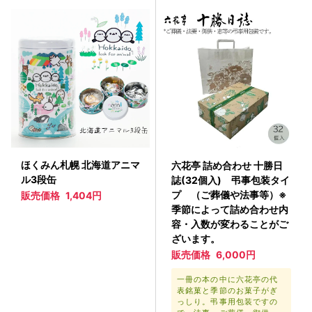
ほくみん札幌 北海道アニマ
六花亭 詰め合わせ 十勝日
ル3段缶
誌(32個入) 弔事包装タイ
プ （ご葬儀や法事等）※
販売価格
1,404円
季節によって詰め合わせ内
容・入数が変わることがご
ざいます。
販売価格
6,000円
一冊の本の中に六花亭の代
表銘菓と季節のお菓子がぎ
っしり。弔事用包装ですの