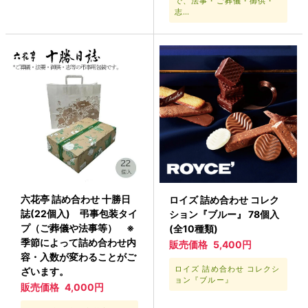
で、法事・ご葬儀・御供・
志…
六花亭 詰め合わせ 十勝日
ロイズ 詰め合わせ コレク
誌(22個入) 弔事包装タイ
ション『ブルー』 78個入
プ（ご葬儀や法事等） ※
(全10種類)
季節によって詰め合わせ内
販売価格
5,400円
容・入数が変わることがご
ロイズ 詰め合わせ コレクシ
ざいます。
ョン『ブルー』
販売価格
4,000円