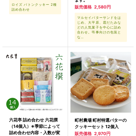
ロイズ バトンクッキー 2種
販売価格
2,580円
詰め合わせ
マルセイバターサンドをは
じめ、大平原、霜だたみな
どの人気菓子を中心に詰め
合わせ。弔事向けの包装と
な…
六花亭 詰め合わせ 六花撰
町村農場 町村特選バターの
（14個入）※季節によって
クッキーセット 12個入
詰め合わせ内容・入数が変
販売価格
2,970円