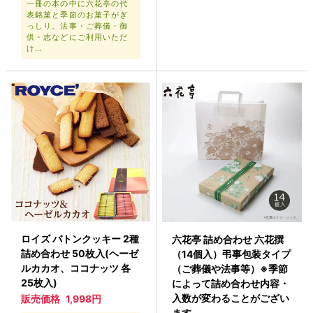
一冊の本の中に六花亭の代
表銘菓と季節のお菓子がぎ
っしり。法事・ご葬儀・御
供・志などにご利用いただ
け…
ロイズ バトンクッキー 2種
六花亭 詰め合わせ 六花撰
詰め合わせ 50枚入(ヘーゼ
（14個入）弔事包装タイプ
ルカカオ、ココナッツ 各
（ご葬儀や法事等）※季節
25枚入)
によって詰め合わせ内容・
入数が変わることがござい
販売価格
1,998円
ます。