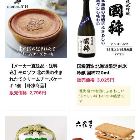
【メーカー直送品・送料
国稀酒造 北海道限定 純米
込】モロゾフ 北の国の生ま
吟醸 国稀720ml
れたてクリームチーズケー
販売価格
3,025円
キ 1個 【冷凍商品】
北海道の地酒にふさわしい
販売価格
2,796円
清々しい味わいの吟醸酒で
す