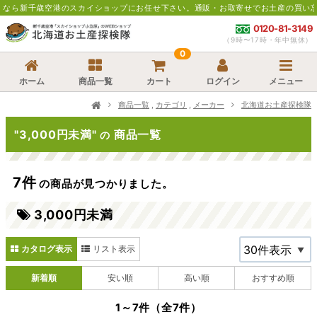
空港のスカイショップにお任せ下さい。通販・お取寄せでお土産の買い忘れにも便利で
0120-81-3149
（9時〜17時・年中無休）
0
ホーム
商品一覧
カート
ログイン
メニュー
商品一覧
,
カテゴリ
,
メーカー
北海道お土産探検隊
"3,000円未満"
商品一覧
の
7件
の商品が見つかりました。
3,000円未満
カタログ表示
リスト表示
新着順
安い順
高い順
おすすめ順
1～7件（全7件）